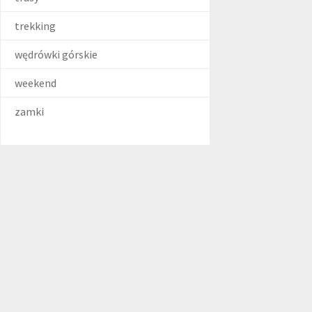
trekking
wędrówki górskie
weekend
zamki