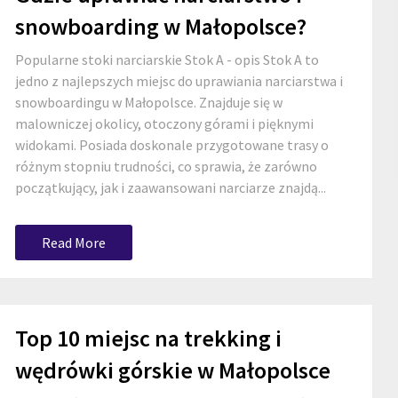
snowboarding w Małopolsce?
Popularne stoki narciarskie Stok A - opis Stok A to
jedno z najlepszych miejsc do uprawiania narciarstwa i
snowboardingu w Małopolsce. Znajduje się w
malowniczej okolicy, otoczony górami i pięknymi
widokami. Posiada doskonale przygotowane trasy o
różnym stopniu trudności, co sprawia, że zarówno
początkujący, jak i zaawansowani narciarze znajdą...
Read More
Top 10 miejsc na trekking i
wędrówki górskie w Małopolsce