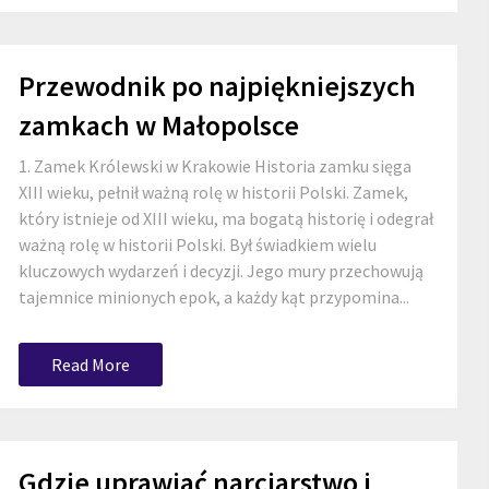
Przewodnik po najpiękniejszych
zamkach w Małopolsce
1. Zamek Królewski w Krakowie Historia zamku sięga
XIII wieku, pełnił ważną rolę w historii Polski. Zamek,
który istnieje od XIII wieku, ma bogatą historię i odegrał
ważną rolę w historii Polski. Był świadkiem wielu
kluczowych wydarzeń i decyzji. Jego mury przechowują
tajemnice minionych epok, a każdy kąt przypomina...
Read More
Gdzie uprawiać narciarstwo i