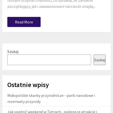
różnym stopniu trudności, co sprawia, że zarówno
początkujący, jak i zaawansowani narciarze znajdą...
Read More
Szukaj
Szukaj
Ostatnie wpisy
Małopolskie skarby przyrodnicze - parki narodowe i
rezerwaty przyrody
Jak spędzić weekend w Tatrach - najlepsze atrakcje i